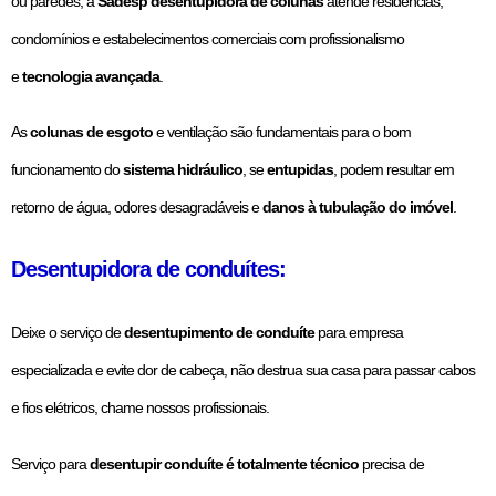
ou paredes, a
Sadesp desentupidora de colunas
atende residências,
condomínios e estabelecimentos comerciais com profissionalismo
e
tecnologia avançada
.
As
colunas de esgoto
e ventilação são fundamentais para o bom
funcionamento do
sistema hidráulico
, se
entupidas
, podem resultar em
retorno de água, odores desagradáveis e
danos à tubulação do imóvel
.
Desentupidora de conduítes:
Deixe o serviço de
desentupimento de conduíte
para empresa
especializada e evite dor de cabeça, não destrua sua casa para passar cabos
e fios elétricos, chame nossos profissionais.
Serviço para
desentupir conduíte é totalmente técnico
precisa de