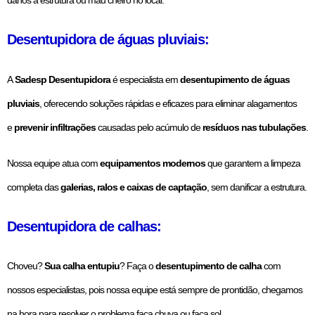
danos à estrutura ou mau cheiro no local.
Desentupidora de águas pluviais:
A
Sadesp Desentupidora
é especialista em
desentupimento de águas
pluviais
, oferecendo soluções rápidas e eficazes para eliminar alagamentos
e
prevenir infiltrações
causadas pelo acúmulo de
resíduos nas tubulações
.
Nossa equipe atua com
equipamentos modernos
que garantem a limpeza
completa das
galerias, ralos e caixas de captação
, sem danificar a estrutura.
Desentupidora de calhas:
Choveu?
Sua calha entupiu
? Faça o
desentupimento de calha
com
nossos especialistas, pois nossa equipe está sempre de prontidão, chegamos
na hora para resolver o problema faça chuva ou faça sol.