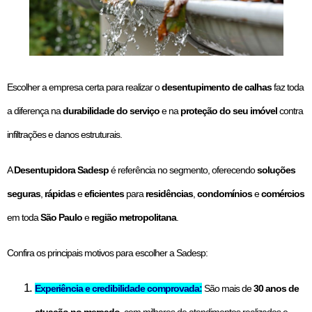
Escolher a empresa certa para realizar o
desentupimento de calhas
faz toda
a diferença na
durabilidade do serviço
e na
proteção do seu imóvel
contra
infiltrações e danos estruturais.
A
Desentupidora Sadesp
é referência no segmento, oferecendo
soluções
seguras
,
rápidas
e
eficientes
para
residências
,
condomínios
e
comércios
em toda
São Paulo
e
região metropolitana
.
Confira os principais motivos para escolher a Sadesp:
Experiência e credibilidade comprovada:
São mais de
30 anos de
atuação no mercado
, com milhares de atendimentos realizados e