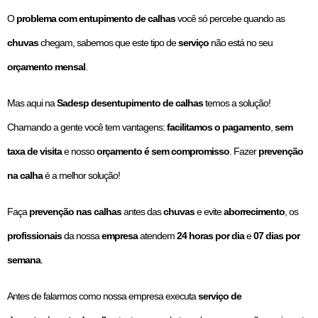
O
problema com entupimento de calhas
você só percebe quando as
chuvas
chegam, sabemos que este tipo de
serviço
não está no seu
orçamento mensal
.
Mas aqui na
Sadesp desentupimento de calhas
temos a solução!
Chamando a gente você tem vantagens:
facilitamos o pagamento
,
sem
taxa de visita
e nosso
orçamento é sem compromisso
. Fazer
prevenção
na calha
é a melhor solução!
Faça
prevenção nas calhas
antes das
chuvas
e evite
aborrecimento
, os
profissionais
da nossa
empresa
atendem
24 horas por dia
e
07 dias por
semana
.
Antes de falarmos como nossa empresa executa
serviço de