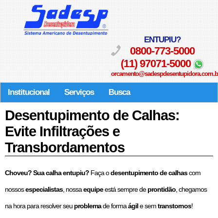
ENTUPIU?
0800-773-5000
(11) 97071-5000
orcamento@sadespdesentupidora.com.b
Institucional
Serviços
Busca
Desentupimento de Calhas:
Evite Infiltrações e
Transbordamentos
Choveu? Sua calha entupiu?
Faça o
desentupimento de calhas
com
nossos
especialistas
, nossa
equipe
está sempre de
prontidão
, chegamos
na hora para resolver seu
problema
de forma
ágil
e sem
transtornos
!