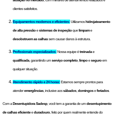
clientes satisfeitos.
Equipamentos modernos e eficientes:
Utilizamos
hidrojateamento
de alta pressão
e
sistemas de inspeção
que
limpam
e
desobstruem as calhas
sem causar danos à estrutura.
Profissionais especializados:
Nossa equipe é
treinada
e
qualificada
, garantindo um
serviço completo
,
limpo
e
seguro
em
qualquer situação.
Atendimento rápido e 24 horas:
Estamos sempre prontos para
atender
emergências
, inclusive aos
sábados
,
domingos
e
feriados
.
Com a
Desentupidora Sadesp
, você tem a garantia de um
desentupimento
de calhas eficiente
e
duradouro
, feito por quem realmente entende do